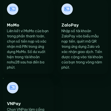
MoMo
ZaloPay
Liên kết ví MoMo của bạn
Nhập số tài khoản
trong phần thanh toán,
ZaloPay vào biểu mẫu
chọn số tiền nạp và xác
nạp tiền, quét mã QR
nhận mã PIN trong ứng
trong ứng dụng Zalo và
dụng MoMo. Số dư xuất
xác nhận giao dịch. Tiền
hiện trong tài khoản
được cộng vào tài khoản
nohu28 sau hai đến ba
của bạn trong vòng năm
phút.
phút.
VNPay
Chọn VNPay làm cổng