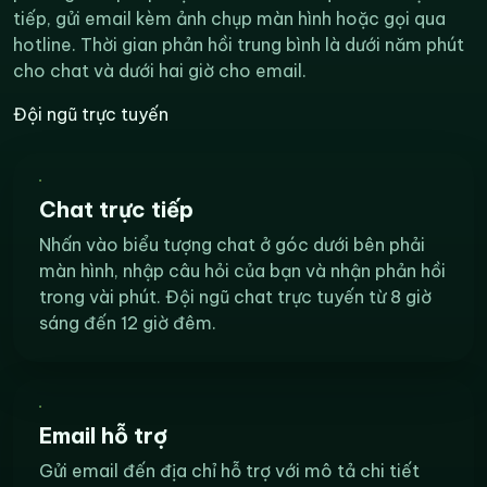
tiếp, gửi email kèm ảnh chụp màn hình hoặc gọi qua
hotline. Thời gian phản hồi trung bình là dưới năm phút
cho chat và dưới hai giờ cho email.
Đội ngũ trực tuyến
Chat trực tiếp
Nhấn vào biểu tượng chat ở góc dưới bên phải
màn hình, nhập câu hỏi của bạn và nhận phản hồi
trong vài phút. Đội ngũ chat trực tuyến từ 8 giờ
sáng đến 12 giờ đêm.
Email hỗ trợ
Gửi email đến địa chỉ hỗ trợ với mô tả chi tiết