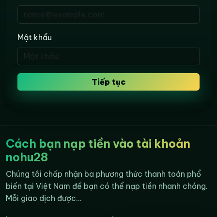
Mật khẩu
Tiếp tục
Cách bạn nạp tiền vào tài khoản
nohu28
Chúng tôi chấp nhận ba phương thức thanh toán phổ
biến tại Việt Nam để bạn có thể nạp tiền nhanh chóng.
Mỗi giao dịch được...