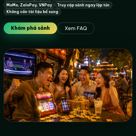
MoMo, ZaloPay, VNPay
Truy cập sảnh ngay lập tức
Không cần tài liệu bổ sung
Khám phá sảnh
Xem FAQ