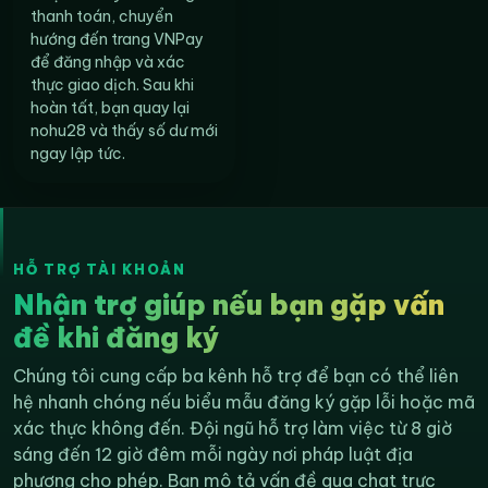
thanh toán, chuyển
hướng đến trang VNPay
để đăng nhập và xác
thực giao dịch. Sau khi
hoàn tất, bạn quay lại
nohu28 và thấy số dư mới
ngay lập tức.
HỖ TRỢ TÀI KHOẢN
Nhận trợ giúp nếu bạn gặp vấn
đề khi đăng ký
Chúng tôi cung cấp ba kênh hỗ trợ để bạn có thể liên
hệ nhanh chóng nếu biểu mẫu đăng ký gặp lỗi hoặc mã
xác thực không đến. Đội ngũ hỗ trợ làm việc từ 8 giờ
sáng đến 12 giờ đêm mỗi ngày nơi pháp luật địa
phương cho phép. Bạn mô tả vấn đề qua chat trực