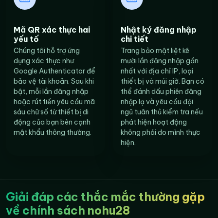
Mã QR xác thực hai
Nhật ký đăng nhập
yếu tố
chi tiết
Chúng tôi hỗ trợ ứng
Trang bảo mật liệt kê
dụng xác thực như
mười lần đăng nhập gần
Google Authenticator để
nhất với địa chỉ IP, loại
bảo vệ tài khoản. Sau khi
thiết bị và múi giờ. Bạn có
bật, mỗi lần đăng nhập
thể đánh dấu phiên đăng
hoặc rút tiền yêu cầu mã
nhập lạ và yêu cầu đội
sáu chữ số từ thiết bị di
ngũ tuân thủ kiểm tra nếu
động của bạn bên cạnh
phát hiện hoạt động
mật khẩu thông thường.
không phải do mình thực
hiện.
Giải đáp các thắc mắc thường gặp
về chính sách nohu28