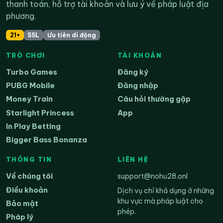
thanh toán, hỗ trợ tài khoản và lưu ý về pháp luật địa
phương.
21+
SSL
Ưu tiên di động
TRÒ CHƠI
TÀI KHOẢN
Turbo Games
Đăng ký
PUBG Mobile
Đăng nhập
Money Train
Câu hỏi thường gặp
Starlight Princess
App
In Play Betting
Bigger Bass Bonanza
THÔNG TIN
LIÊN HỆ
Về chúng tôi
support@nohu28.onl
Điều khoản
Dịch vụ chỉ khả dụng ở những
khu vực mà pháp luật cho
Bảo mật
phép.
Pháp lý