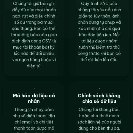
Chúng tôi giữ bản ghi
Quy trình KYC của
đầy đủ của mọi khoản
chúng tôi yêu cầu ảnh
nạp, rút và điều chỉnh
giấy tờ tùy thân, ảnh
số dư trong ba mươi
chân dung tự chụp và
sáu tháng. Bạn có thể
xác nhận địa chỉ qua
tải xuống báo cáo giao
hóa đơn tiện ích. Mỗi
dịch định dạng CSV từ
tài liệu được nhóm
mục tài khoản bất kỳ
tuân thủ kiểm tra thủ
lúc nào để đối chiếu
công trước khi bạn có
với ngân hàng hoặc ví
thể rút tiền lần đầu.
điện tử.
Mã hóa dữ liệu cá
Chính sách không
nhân
chia sẻ dữ liệu
Thông tin nhạy cảm
Chúng tôi không bán
như số điện thoại, địa
hoặc cho thuê danh
chỉ email và chi tiết
sách liên hệ của người
thanh toán được mã
dùng cho bên thứ ba.