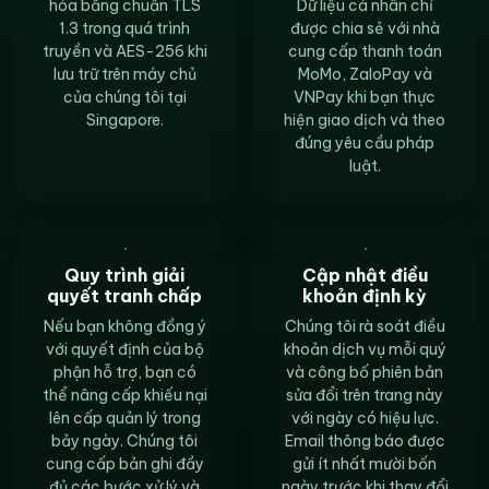
hóa bằng chuẩn TLS
Dữ liệu cá nhân chỉ
1.3 trong quá trình
được chia sẻ với nhà
truyền và AES-256 khi
cung cấp thanh toán
lưu trữ trên máy chủ
MoMo, ZaloPay và
của chúng tôi tại
VNPay khi bạn thực
Singapore.
hiện giao dịch và theo
đúng yêu cầu pháp
luật.
Quy trình giải
Cập nhật điều
quyết tranh chấp
khoản định kỳ
Nếu bạn không đồng ý
Chúng tôi rà soát điều
với quyết định của bộ
khoản dịch vụ mỗi quý
phận hỗ trợ, bạn có
và công bố phiên bản
thể nâng cấp khiếu nại
sửa đổi trên trang này
lên cấp quản lý trong
với ngày có hiệu lực.
bảy ngày. Chúng tôi
Email thông báo được
cung cấp bản ghi đầy
gửi ít nhất mười bốn
đủ các bước xử lý và
ngày trước khi thay đổi