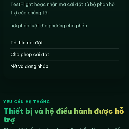
TestFlight hoặc nhận mã cài đặt từ bộ phận hỗ
trợ của chúng tôi
nơi pháp luật địa phương cho phép.
Tải file cài đặt
Cho phép cài đặt
Mở và đăng nhập
YÊU CẦU HỆ THỐNG
Thiết bị và hệ điều hành được hỗ
trợ