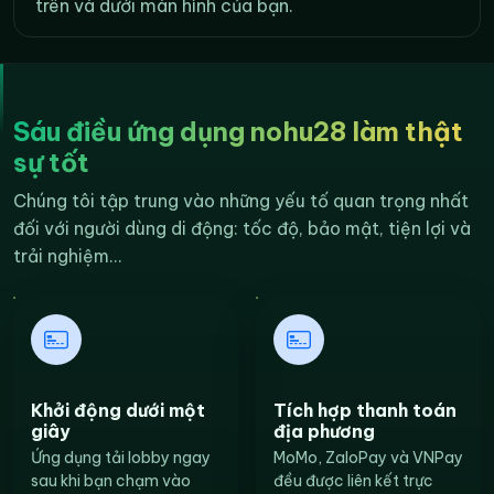
trên và dưới màn hình của bạn.
Sáu điều ứng dụng nohu28 làm thật
sự tốt
Chúng tôi tập trung vào những yếu tố quan trọng nhất
đối với người dùng di động: tốc độ, bảo mật, tiện lợi và
trải nghiệm...
Khởi động dưới một
Tích hợp thanh toán
giây
địa phương
Ứng dụng tải lobby ngay
MoMo, ZaloPay và VNPay
sau khi bạn chạm vào
đều được liên kết trực