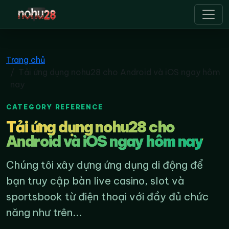
nohu28
Trang chủ
Tải ứng dụng nohu28 cho Android và iOS ngay hôm
nay
CATEGORY REFERENCE
Tải ứng dụng nohu28 cho
Android và iOS ngay hôm nay
Chúng tôi xây dựng ứng dụng di động để
bạn truy cập bàn live casino, slot và
sportsbook từ điện thoại với đầy đủ chức
năng như trên...