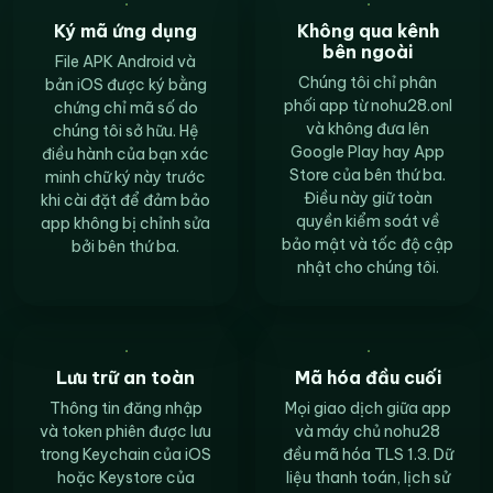
Ký mã ứng dụng
Không qua kênh
bên ngoài
File APK Android và
Chúng tôi chỉ phân
bản iOS được ký bằng
phối app từ nohu28.onl
chứng chỉ mã số do
và không đưa lên
chúng tôi sở hữu. Hệ
Google Play hay App
điều hành của bạn xác
Store của bên thứ ba.
minh chữ ký này trước
Điều này giữ toàn
khi cài đặt để đảm bảo
quyền kiểm soát về
app không bị chỉnh sửa
bảo mật và tốc độ cập
bởi bên thứ ba.
nhật cho chúng tôi.
Lưu trữ an toàn
Mã hóa đầu cuối
Thông tin đăng nhập
Mọi giao dịch giữa app
và token phiên được lưu
và máy chủ nohu28
trong Keychain của iOS
đều mã hóa TLS 1.3. Dữ
hoặc Keystore của
liệu thanh toán, lịch sử