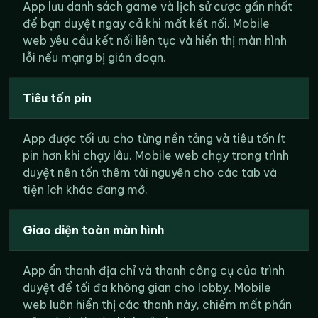
App lưu danh sách game và lịch sử cược gần nhất
để bạn duyệt ngay cả khi mất kết nối. Mobile
web yêu cầu kết nối liên tục và hiển thị màn hình
lỗi nếu mạng bị gián đoạn.
Tiêu tốn pin
App được tối ưu cho từng nền tảng và tiêu tốn ít
pin hơn khi chạy lâu. Mobile web chạy trong trình
duyệt nên tốn thêm tài nguyên cho các tab và
tiện ích khác đang mở.
Giao diện toàn màn hình
App ẩn thanh địa chỉ và thanh công cụ của trình
duyệt để tối đa không gian cho lobby. Mobile
web luôn hiển thị các thanh này, chiếm mất phần