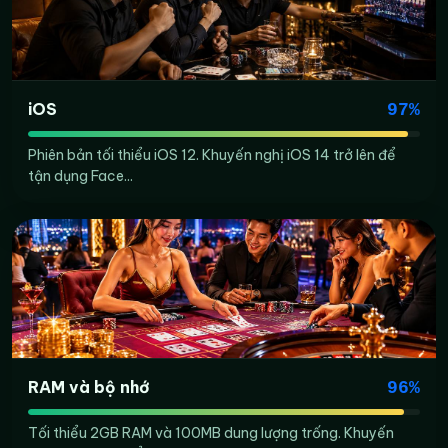
iOS
97%
Phiên bản tối thiểu iOS 12. Khuyến nghị iOS 14 trở lên để
tận dụng Face...
RAM và bộ nhớ
96%
Tối thiểu 2GB RAM và 100MB dung lượng trống. Khuyến