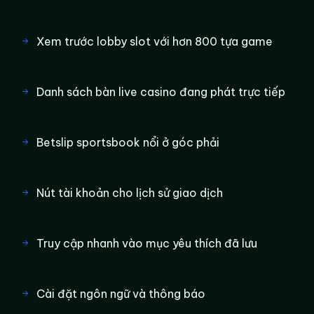
Xem trước lobby slot với hơn 800 tựa game
Danh sách bàn live casino đang phát trực tiếp
Betslip sportsbook nổi ở góc phải
Nút tài khoản cho lịch sử giao dịch
Truy cập nhanh vào mục yêu thích đã lưu
Cài đặt ngôn ngữ và thông báo