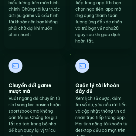
biểu tượng trên màn hình
tiếp trong app. Khi bạn
chính. Chúng tôi lưu trước
chọn nạp tiền, app mở
dữ liệu game và cấu hình
ứng dụng thanh toán
tài khoản nên bạn không
tương ứng để xác nhận
phải chờ đợi khi muốn
và trả bạn về nohu28
chơi nhanh.
ngay sau khi giao dịch
hoàn tất.
Chuyển đổi game
Quản lý tài khoản
mượt mà
đầy đủ
Vuốt ngang để chuyển từ
Xem lịch sử cược, kiểm
slot sang live casino hoặc
tra số dư, yêu cầu rút tiền
sportsbook mà không
và cập nhật thông tin cá
cần tải lại. Chúng tôi giữ
nhân trực tiếp trong app.
tất cả tab trong bộ nhớ
Mọi tính năng tài khoản từ
để bạn quay lại vị trí cũ
desktop đều có mặt trên