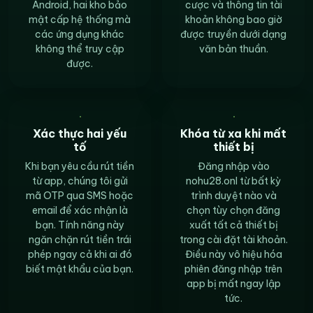
Android, hai kho bảo
cược và thông tin tài
mật cấp hệ thống mà
khoản không bao giờ
các ứng dụng khác
được truyền dưới dạng
không thể truy cập
văn bản thuần.
được.
Xác thực hai yếu
Khóa từ xa khi mất
tố
thiết bị
Khi bạn yêu cầu rút tiền
Đăng nhập vào
từ app, chúng tôi gửi
nohu28.onl từ bất kỳ
mã OTP qua SMS hoặc
trình duyệt nào và
email để xác nhận là
chọn tùy chọn đăng
bạn. Tính năng này
xuất tất cả thiết bị
ngăn chặn rút tiền trái
trong cài đặt tài khoản.
phép ngay cả khi ai đó
Điều này vô hiệu hóa
biết mật khẩu của bạn.
phiên đăng nhập trên
app bị mất ngay lập
tức.